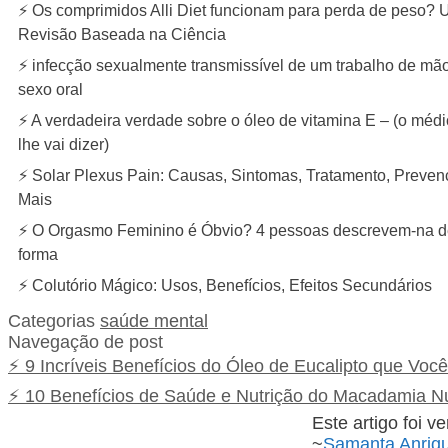
⚡ Os comprimidos Alli Diet funcionam para perda de peso?
Revisão Baseada na Ciência
⚡ infecção sexualmente transmissível de um trabalho de mão
sexo oral
⚡ A verdadeira verdade sobre o óleo de vitamina E – (o méd
lhe vai dizer)
⚡ Solar Plexus Pain: Causas, Sintomas, Tratamento, Preven
Mais
⚡ O Orgasmo Feminino é Óbvio? 4 pessoas descrevem-na d
forma
⚡ Colutório Mágico: Usos, Benefícios, Efeitos Secundários
Categorias
saúde mental
Navegação de post
⚡ 9 Incríveis Benefícios do Óleo de Eucalipto que Voc
⚡ 10 Benefícios de Saúde e Nutrição do Macadamia N
Este artigo foi ve
~
Samanta Anriq