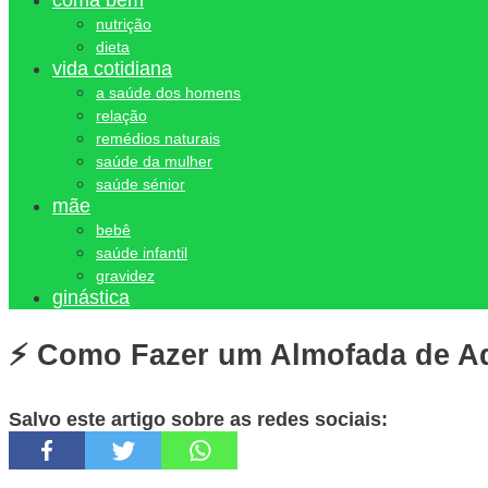
coma bem
nutrição
dieta
vida cotidiana
a saúde dos homens
relação
remédios naturais
saúde da mulher
saúde sénior
mãe
bebê
saúde infantil
gravidez
ginástica
⚡ Como Fazer um Almofada de A
Salvo este artigo sobre as redes sociais: