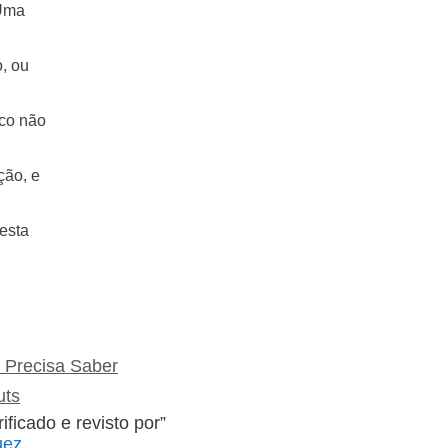
 Uma
, ou
ico não
ção, e
esta
ê Precisa Saber
uts
rificado e revisto por”
uez