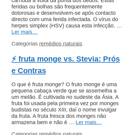
carnuda à volta da ponta dos dedos. Estas
feridas ou bolhas são frequentemente
dolorosas e desenvolvem-se após contacto
directo com uma ferida infectada. O vírus do
herpes simplex (HSV) causa esta infecção. …
Ler mais…
Categorias
remédios naturais
⚡ fruta monge vs. Stevia: Prós
e Contras
O que é fruta monge? O fruto monge é uma
pequena cabaça verde que se assemelha a
um melão. É cultivada no sudeste da Ásia. A
fruta foi usada pela primeira vez por monges
budistas no século XIII, daí o nome invulgar
da fruta. A fruta fresca dos monges não
armazena bem e não é …
Ler mais…
Categorias
remédios naturais