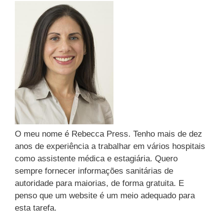
o
r
r
:
i
a
s
O meu nome é Rebecca Press. Tenho mais de dez
anos de experiência a trabalhar em vários hospitais
como assistente médica e estagiária. Quero
sempre fornecer informações sanitárias de
autoridade para maiorias, de forma gratuita. E
penso que um website é um meio adequado para
esta tarefa.