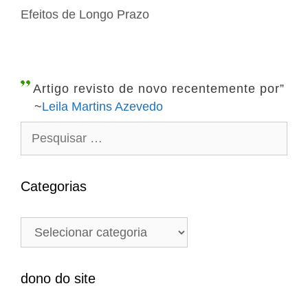
e
Efeitos de Longo Prazo
o
g
r
a
i
ç
a
ã
Artigo revisto de novo recentemente por”
s
o
~
Leila Martins Azevedo
d
P
e
e
p
s
o
q
Categorias
s
u
t
i
C
s
a
a
t
r
e
dono do site
p
g
o