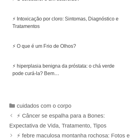
⚡ Intoxicação por cloro: Sintomas, Diagnóstico e
Tratamentos
⚡ O que é um Frio de Olhos?
⚡ hiperplasia benigna da próstata: o chá verde
pode curá-la? Bem…
C
cuidados com o corpo
a
N
⚡ Câncer se espalha para a Bones:
t
a
Expectativa de Vida, Tratamento, Tipos
e
v
⚡ febre maculosa montanha rochosa: Fotos e
g