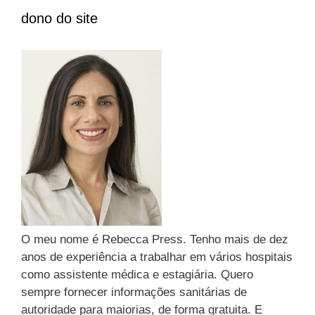
r
e
dono do site
p
g
o
o
r
r
:
i
a
s
O meu nome é Rebecca Press. Tenho mais de dez
anos de experiência a trabalhar em vários hospitais
como assistente médica e estagiária. Quero
sempre fornecer informações sanitárias de
autoridade para maiorias, de forma gratuita. E