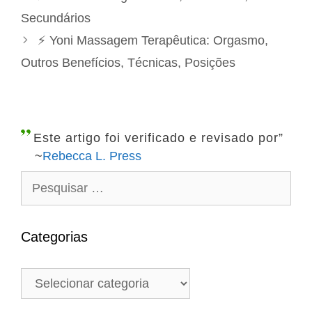
t
a
Secundários
e
v
⚡ Yoni Massagem Terapêutica: Orgasmo,
g
e
Outros Benefícios, Técnicas, Posições
o
g
r
a
i
ç
a
ã
Este artigo foi verificado e revisado por”
s
o
~
Rebecca L. Press
d
P
e
e
p
s
o
q
Categorias
s
u
t
i
C
s
a
a
t