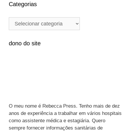
q
Categorias
u
i
C
s
a
a
t
r
e
dono do site
p
g
o
o
r
r
:
i
a
s
O meu nome é Rebecca Press. Tenho mais de dez
anos de experiência a trabalhar em vários hospitais
como assistente médica e estagiária. Quero
sempre fornecer informações sanitárias de