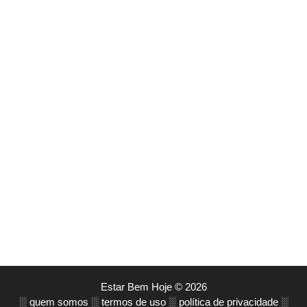
Estar Bem Hoje © 2026
░
quem somos
░
termos de uso
░
política de privacidade
░