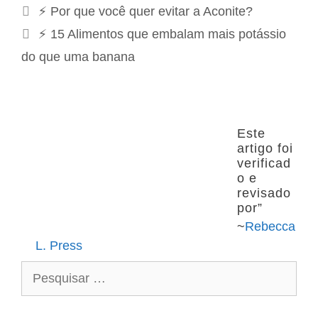
a
N
⚡ Por que você quer evitar a Aconite?
t
a
⚡ 15 Alimentos que embalam mais potássio
e
v
do que uma banana
g
e
o
g
r
a
i
ç
Este
a
ã
artigo foi
s
o
verificad
o e
d
revisado
e
por”
p
~
Rebecca
o
L. Press
s
P
t
e
s