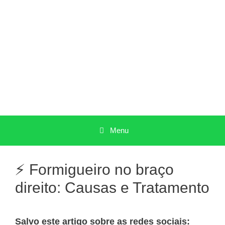
Pular
para
o
conteúdo
Menu
⚡ Formigueiro no braço
direito: Causas e Tratamento
Salvo este artigo sobre as redes sociais: