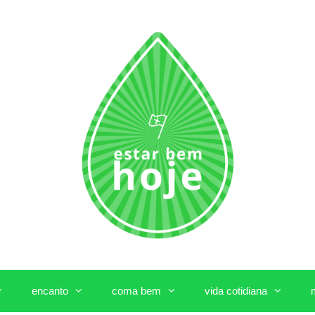
encanto
coma bem
vida cotidiana