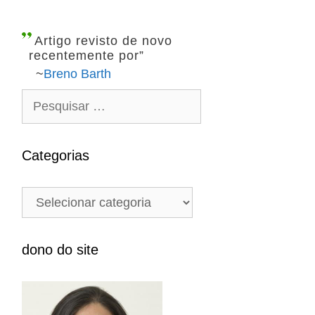
Artigo revisto de novo
recentemente por”
~
Breno Barth
P
e
s
q
Categorias
u
i
C
s
a
a
t
r
e
dono do site
p
g
o
o
r
r
: