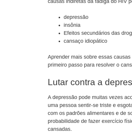
causas indiretas da fadiga do HIV p
depressão
insônia
Efeitos secundários das dro
cansaço idiopático
Aprender mais sobre essas causas i
primeiro passo para resolver o can
Lutar contra a depre
A depressão pode muitas vezes aco
uma pessoa sentir-se triste e esgo
com os padrões alimentares e de 
probabilidade de fazer exercício fí
cansadas.