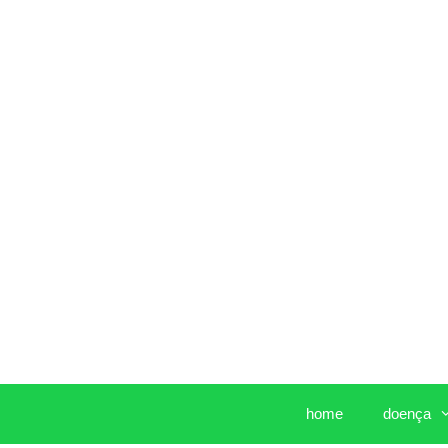
Pular
para
o
conteúdo
home
doença