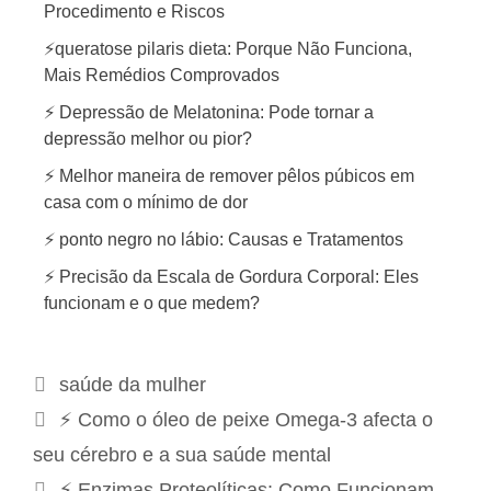
Procedimento e Riscos
⚡queratose pilaris dieta: Porque Não Funciona,
Mais Remédios Comprovados
⚡ Depressão de Melatonina: Pode tornar a
depressão melhor ou pior?
⚡ Melhor maneira de remover pêlos púbicos em
casa com o mínimo de dor
⚡ ponto negro no lábio: Causas e Tratamentos
⚡ Precisão da Escala de Gordura Corporal: Eles
funcionam e o que medem?
C
saúde da mulher
a
N
⚡ Como o óleo de peixe Omega-3 afecta o
t
a
seu cérebro e a sua saúde mental
e
v
⚡ Enzimas Proteolíticas: Como Funcionam,