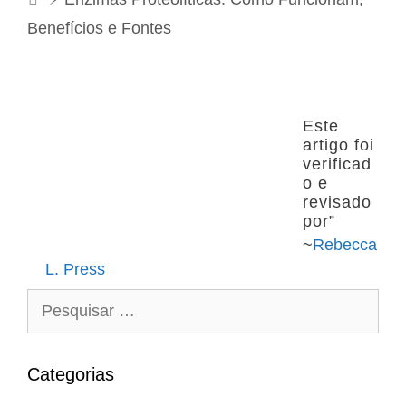
g
e
Benefícios e Fontes
o
g
r
a
i
ç
a
ã
Este
s
o
artigo foi
d
verificad
e
o e
revisado
p
por”
o
~
Rebecca
s
L. Press
t
P
e
s
q
Categorias
u