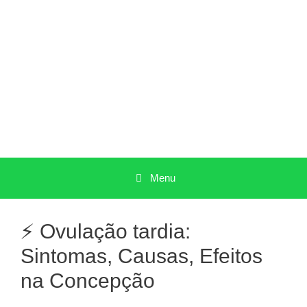
Pular
para
o
conteúdo
Menu
⚡ Ovulação tardia:
Sintomas, Causas, Efeitos
na Concepção