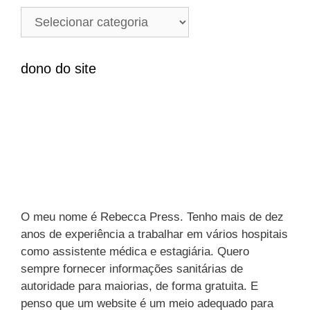
i
C
s
a
a
t
r
e
dono do site
p
g
o
o
r
r
:
i
a
s
O meu nome é Rebecca Press. Tenho mais de dez
anos de experiência a trabalhar em vários hospitais
como assistente médica e estagiária. Quero
sempre fornecer informações sanitárias de
autoridade para maiorias, de forma gratuita. E
penso que um website é um meio adequado para