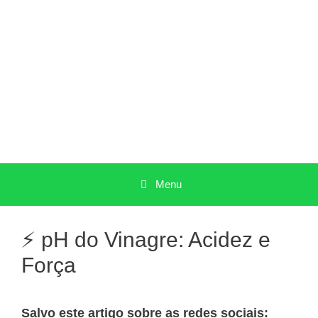
Pular
para
o
conteúdo
Menu
⚡ pH do Vinagre: Acidez e
Força
Salvo este artigo sobre as redes sociais: