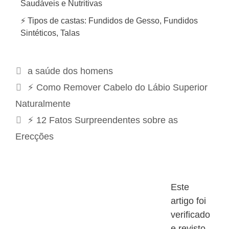
Saudáveis e Nutritivas
⚡ Tipos de castas: Fundidos de Gesso, Fundidos
Sintéticos, Talas
C
a saúde dos homens
a
N
⚡ Como Remover Cabelo do Lábio Superior
t
a
Naturalmente
e
v
⚡ 12 Fatos Surpreendentes sobre as
g
e
Erecções
o
g
r
a
i
ç
a
ã
Este
s
o
artigo foi
d
verificado
e
e revisto