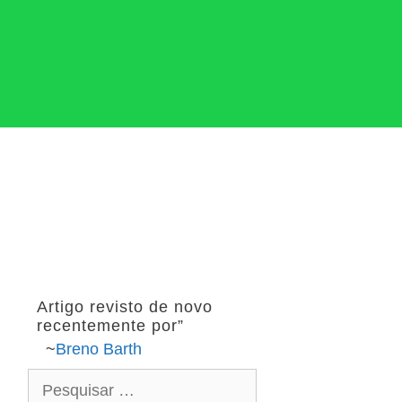
Artigo revisto de novo
recentemente por”
~
Breno Barth
P