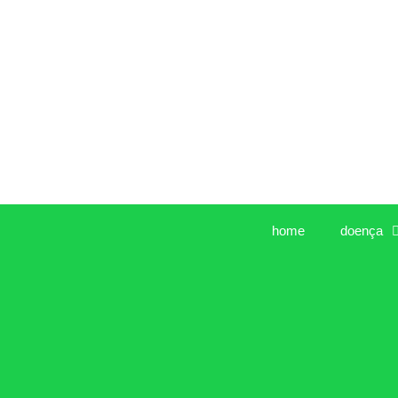
Pular
para
o
conteúdo
home
doença