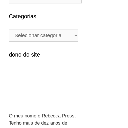
e
s
q
Categorias
u
i
C
s
a
a
t
r
e
dono do site
p
g
o
o
r
r
:
i
a
s
O meu nome é Rebecca Press.
Tenho mais de dez anos de