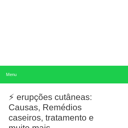
Pular
para
o
conteúdo
Menu
⚡ erupções cutâneas:
Causas, Remédios
caseiros, tratamento e
muito mais