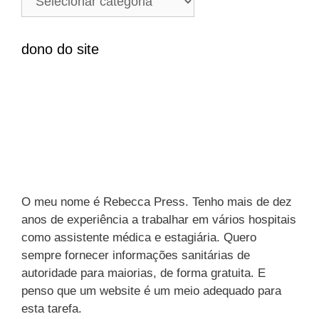
s
a
a
t
r
e
dono do site
p
g
o
o
r
r
:
i
a
s
O meu nome é Rebecca Press. Tenho mais de dez
anos de experiência a trabalhar em vários hospitais
como assistente médica e estagiária. Quero
sempre fornecer informações sanitárias de
autoridade para maiorias, de forma gratuita. E
penso que um website é um meio adequado para
esta tarefa.