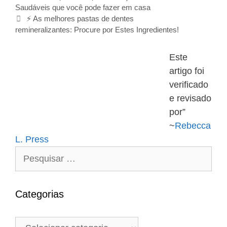
a
Saudáveis que você pode fazer em casa
t
v
e
⚡ As melhores pastas de dentes
e
remineralizantes: Procure por Estes Ingredientes!
g
g
o
a
r
Este
ç
i
artigo foi
ã
a
verificado
o
s
d
e revisado
e
por”
p
~
Rebecca
o
L. Press
s
t
P
e
s
q
Categorias
u
i
C