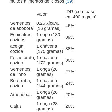
muitos alimentos deliciosos
(39
):
IDR (com base
Valor
em 400 mg/dia)
Sementes
0,25 xícara
46%
de abóbora
(16 gramas)
Espinafres,
1 copo (180
39%
cozidos
gramas)
acelga,
1 chávena
38%
cozida
(175 gramas)
Feijão preto,
1 chávena
30%
cozido
(172 gramas)
Sementes
1 onça (28
27%
de linho
gramas)
Beterraba,
1 chávena
24%
cozida
(144 gramas)
1 onça (28
Amêndoas
20%
gramas)
1 onça (28
Cajus
20%
gramas)