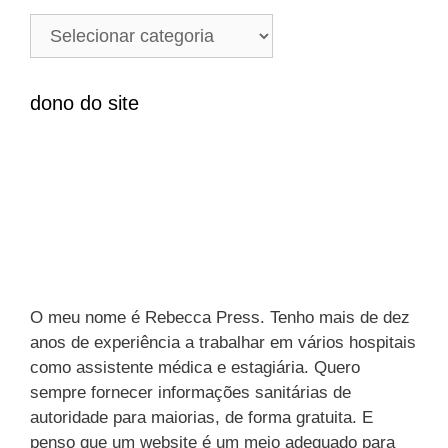
i
C
s
a
a
t
r
e
dono do site
p
g
o
o
r
r
:
i
a
s
O meu nome é Rebecca Press. Tenho mais de dez
anos de experiência a trabalhar em vários hospitais
como assistente médica e estagiária. Quero
sempre fornecer informações sanitárias de
autoridade para maiorias, de forma gratuita. E
penso que um website é um meio adequado para