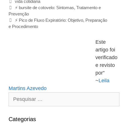
C
vida cotidiana
N
a
⚡ bursite de cotovelo: Sintomas, Tratamento e
a
Prevenção
t
v
e
⚡ Pico de Fluxo Expiratório: Objetivo, Preparação
e
e Procedimento
g
g
o
a
r
Este
ç
i
artigo foi
ã
a
verificado
o
s
d
e revisto
e
por”
p
~
Leila
o
Martins Azevedo
s
t
P
e
s
q
Categorias
u