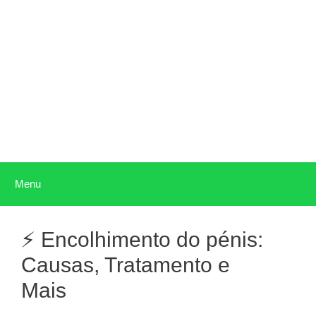
Pular
para
o
conteúdo
Menu
⚡ Encolhimento do pénis:
Causas, Tratamento e
Mais