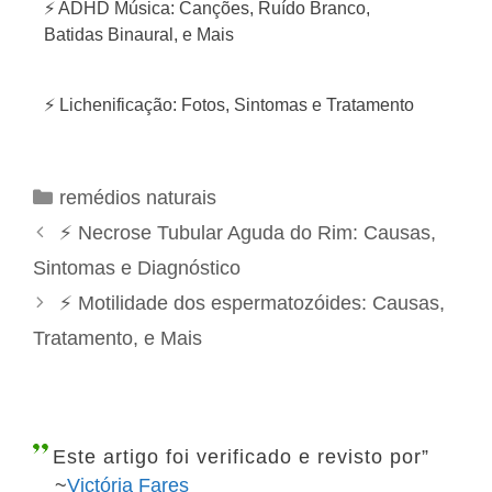
⚡ ADHD Música: Canções, Ruído Branco,
Batidas Binaural, e Mais
⚡ Lichenificação: Fotos, Sintomas e Tratamento
C
remédios naturais
a
N
⚡ Necrose Tubular Aguda do Rim: Causas,
t
a
Sintomas e Diagnóstico
e
v
⚡ Motilidade dos espermatozóides: Causas,
g
e
Tratamento, e Mais
o
g
r
a
i
ç
a
ã
Este artigo foi verificado e revisto por”
s
o
~
Victória Fares