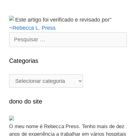
a
i
ç
a
ã
Este artigo foi verificado e revisado por”
s
o
~
Rebecca L. Press
d
P
e
e
p
s
o
q
Categorias
s
u
i
t
C
s
a
a
t
r
e
dono do site
p
g
o
o
r
r
O meu nome é Rebecca Press. Tenho mais de dez
:
i
anos de experiência a trabalhar em vários hospitais