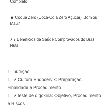
Completo
🔥 Coque Zero (Coca-Cola Zero Açúcar): Bom ou
Mau?
⚡ 7 Benefícios de Saúde Comprovados do Brazil
Nuts
C
nutrição
a
N
⚡ Cultura Endocervix: Preparação,
t
a
Finalidade e Procedimento
e
v
⚡ teste de digoxina: Objetivo, Procedimento
g
e
e Riscos
o
g
r