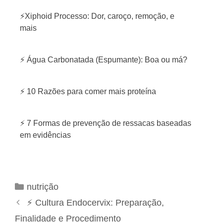
⚡Xiphoid Processo: Dor, caroço, remoção, e
mais
⚡ Água Carbonatada (Espumante): Boa ou má?
⚡ 10 Razões para comer mais proteína
⚡ 7 Formas de prevenção de ressacas baseadas
em evidências
C
nutrição
a
N
⚡ Cultura Endocervix: Preparação,
t
a
Finalidade e Procedimento