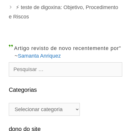
e
v
⚡ teste de digoxina: Objetivo, Procedimento
g
e
e Riscos
o
g
r
a
i
ç
a
ã
Artigo revisto de novo recentemente por”
s
o
~
Samanta Anriquez
d
P
e
e
p
s
o
q
Categorias
s
u
t
i
C
s
a
a
t
r
e
dono do site