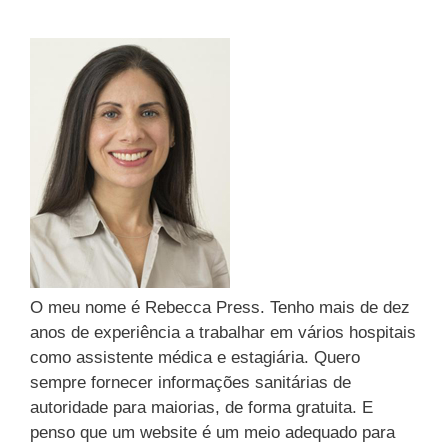
p
g
o
o
r
r
:
i
a
s
O meu nome é Rebecca Press. Tenho mais de dez
anos de experiência a trabalhar em vários hospitais
como assistente médica e estagiária. Quero
sempre fornecer informações sanitárias de
autoridade para maiorias, de forma gratuita. E
penso que um website é um meio adequado para